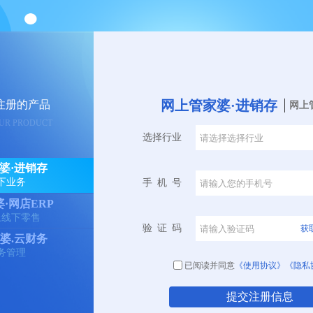
网上管家婆·进销存
注册的产品
网上
UR PRODUCT
选择行业
婆·进销存
下业务
手机号
·网店ERP
上线下零售
验证码
获
婆.云财务
务管理
已阅读并同意
《使用协议》
《隐私
提交注册信息